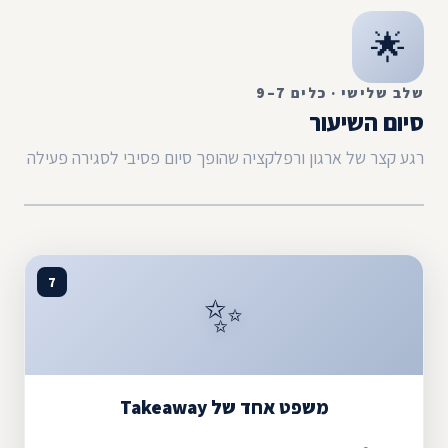
🌟
שלב שלישי · כלים 7–9
סיום השיעור
רגע קצר של ארגון ורפלקציה שהופך סיום פסיבי לסגירה פעילה
7
✨
משפט אחד של Takeaway