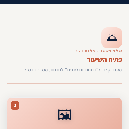
🌅
שלב ראשון · כלים 1–3
פתיח השיעור
מעבר קצר מ"התחברות טכנית" לנוכחות ממשית במפגש
1
🖼️