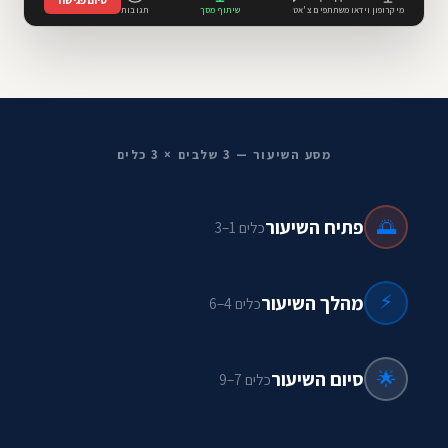
מיקרופון
וידאו
משתתפים
צ'אט
שיתוף מסך
תגובות
מסע השיעור — 3 שלבים × 3 כלים
🌅
פתיח השיעור
כלים 1–3
⚡
מהלך השיעור
כלים 4–6
🌟
סיום השיעור
כלים 7–9