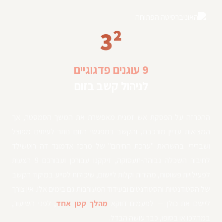
3²
9 עוגנים פדגוגיים
לניהול קשב בזום
ההכרזה על הפסקת אש זמנית מאפשרת את המשך הסמסטר, אך
המציאות עדיין מורכבת, והקשב במפגשי הזום נותר לעיתים מפוצל
ושברירי. בהשראת "ערכת החירום" של מרכז אדמונד דה רוטשילד
לחיבור השכלה גבוהה-תעסוקה, זיקקנו עבורכן ועבורכם 9 הצעות
לפעילויות פשוטות, מהירות וקלות ליישום, שיכולות לסייע במיקוד הקשב
של הסטודנטיות והסטודנטים ובעידוד המעורבות גם בימים אלו. אין צורך
ליישם את כולן — לפעמים דווקא
מהלך קטן אחד
, לפני השיעור,
במהלכו או בסופו, כבר עושה הבדל.