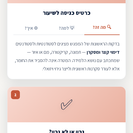
כרטיס כניסה לשיעור
🔍 מה זה?
💡 למה?
⚙️ איך?
בדקות הראשונות של המפגש מציגים לסטודנטיות ולסטודנטים
דימוי קצר ומסקרן
— תמונה, קריקטורה, מם או איור —
שמתכתב עם נושא הלמידה. המטרה אינה להסביר את החומר,
אלא לעורר סקרנות ראשונית ולייצר גירוי ויזואלי.
2
✅
נכון או לא נכון?